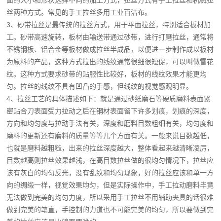
面的大小和形状选择不同的加工方式，拉丝方式有手工拉丝和机械拉
丝两种方式。常见的手工拉丝多用工业百洁布。
3、砂带拉丝是最传统的拉丝方式，用于平面拉丝，特别适合板材加
工。砂带高速旋转，板材由输送带通过砂带，进行打磨拉丝，通常将
不锈钢板、铝合金等板材做成拉丝半成品，以便进一步制作成以板材
为原料的产品，这种方式拉出的线纹通常很细很短促，可以叫做雪花
纹。这种方式要求砂带的贴服性比较好，板材的线纹效果才能更均
匀。拉丝的线纹不具有凹凸的手感，但线纹的视觉感观明显。
4、拉丝工艺的具体描述如下：就是通过砂纸磨石等硬质磨料表面紧
密贴合刀表面受力拉动之后在钢材表面留下许多划痕，划痕的深度，
方向和均匀度与拉动手法有关，深度和磨料目数粗细有关，均匀度和
磨料的更新还有磨料的质量等等几个方面有关。一般来说目数越低，
也就是磨料越粗糙，出来的拉丝深度越大，整体看起来越清晰凌厉，
目数越高则拉丝效果越浅，在高目数拉丝做的很均匀情况下，拉丝应
该有灰白的均匀反光，没有乱纹和均匀现象，好的拉丝应该和单一方
向的绸缎一样，视觉效果均匀，但是实际操作中，手工拉动磨料毕竟
无法做到完美的均匀力度，所以采用手工拉丝不用辅助夹具的话很难
做到完美的笔直，手控制的力道也不可能完美的均匀，所以要做到完