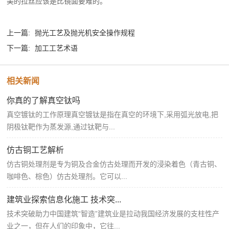
美的拉丝应该是比镜面要难的。
上一篇:
抛光工艺及抛光机安全操作规程
下一篇:
加工工艺术语
相关新闻
你真的了解真空钛吗
真空镀钛的工作原理真空镀钛是指在真空的环境下,采用弧光放电,把
阴极钛靶作为蒸发源,通过钛靶与...
仿古铜工艺解析
仿古铜处理剂是专为铜及合金仿古处理而开发的浸染着色（青古铜、
咖啡色、棕色）仿古处理剂。它可以...
建筑业探索信息化施工 技术突...
技术突破助力中国建筑“智造”建筑业是拉动我国经济发展的支柱性产
业之一，但在人们的印象中，它往...