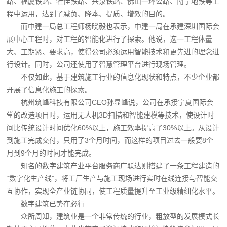
路、福厦铁路、牡佳铁路、兴泉铁路、佛山一环公路、南宁地铁等工
程中运用，达到了减负、降本、提质、增效的目的。
而中建一局总工程师杨晓毅也表示，中建一局在承建深圳国际会
展中心工程时，对工程的智能化进行了探索。他说，这一工程体量
大、工期紧、要求高，使得公司必须运用智能技术和更先进的理念进
行设计。同时，公司还使用了智慧管理平台进行现场管理。
不仅如此，基于建筑施工行业的信息化现状和特点，不少企业都
开展了信息化施工的探索。
杭州筑峰科技有限公司CEO孙显峰说，公司在承接宁夏国际会
堂的改造项目时，运用无人机3D扫描和智能建模等技术，使设计时
间比传统设计时间优化60%以上，施工效率提高了30%以上。从设计
到施工完成交付，只用了3个月时间，而这样的项目过去一般要8个
月到9个月的时间才能完成。
知名的数字建筑产业平台服务商广联达则搭建了一条工程建造的
“数字化生产线”，将工厂生产与施工现场进行实时在线连接与智能交
互协作，实现全产业链协同，使工程质量提升至工业级精细化水平。
数字建筑已势在必行
众所周知，建筑业是一个非常传统的行业，粗放型的发展模式长