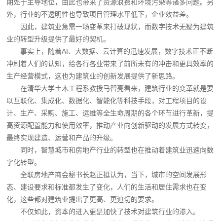
期处于主导地位，由此也带来了资源浪费和环境污染等诸多问题。另
外，行业的不透明性也导致项目管理水平低下，企业效益差。
因此，建筑业急需一场变革来打破现状，而数字技术无疑为建筑
业的转型升级提供了最好的契机。
事实上，随着AI、大数据、云计算的迅速发展，数字技术正不断
冲刷着人们的认知，给各行各业带来了前所未有的冲击和更具效率的
生产经营模式，这也为建筑业的创新发展提供了新思路。
在清华大学土木工程系教授马智亮看来，建筑行业的变革就是要
以互联化、集成化、数据化、智能化等科技手段，对工程项目的设
计、生产、采购、施工、运维等全生命周期的各个环节进行革新，提
高资源配置能力和使用效率，推动产业向创新驱动的发展方式转变，
最终实现建造、运营和产品的升级。
同时，智慧城市和房地产行业的转型也在推动着建筑业迅速向数
字化转型。
全联房地产商会秘书长赵正挺认为，当下，城市的空间发展形
态、建设要求和标准都发生了变化，人们的生活和居住需求也在变
化，这些都对建筑业提出了更高、更迫切的要求。
不仅如此，资本的进入更是加快了技术对建筑行业的渗入。