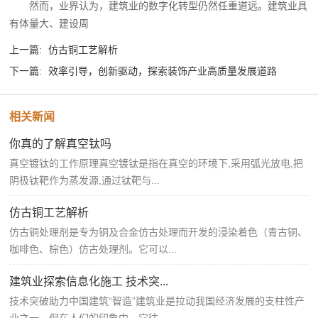
然而，业界认为，建筑业的数字化转型仍然任重道远。建筑业具
有体量大、建设周
上一篇:
仿古铜工艺解析
下一篇:
效率引导，创新驱动，探索装饰产业高质量发展道路
相关新闻
你真的了解真空钛吗
真空镀钛的工作原理真空镀钛是指在真空的环境下,采用弧光放电,把
阴极钛靶作为蒸发源,通过钛靶与...
仿古铜工艺解析
仿古铜处理剂是专为铜及合金仿古处理而开发的浸染着色（青古铜、
咖啡色、棕色）仿古处理剂。它可以...
建筑业探索信息化施工 技术突...
技术突破助力中国建筑“智造”建筑业是拉动我国经济发展的支柱性产