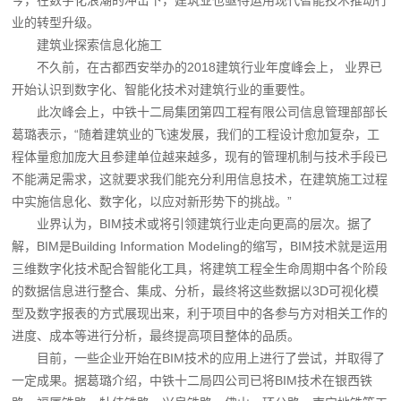
今，在数字化浪潮的冲击下，建筑业也亟待运用现代智能技术推动行
业的转型升级。
建筑业探索信息化施工
不久前，在古都西安举办的2018建筑行业年度峰会上， 业界已
开始认识到数字化、智能化技术对建筑行业的重要性。
此次峰会上，中铁十二局集团第四工程有限公司信息管理部部长
葛璐表示，“随着建筑业的飞速发展，我们的工程设计愈加复杂，工
程体量愈加庞大且参建单位越来越多，现有的管理机制与技术手段已
不能满足需求，这就要求我们能充分利用信息技术，在建筑施工过程
中实施信息化、数字化，以应对新形势下的挑战。”
业界认为，BIM技术或将引领建筑行业走向更高的层次。据了
解，BIM是Building Information Modeling的缩写，BIM技术就是运用
三维数字化技术配合智能化工具，将建筑工程全生命周期中各个阶段
的数据信息进行整合、集成、分析，最终将这些数据以3D可视化模
型及数字报表的方式展现出来，利于项目中的各参与方对相关工作的
进度、成本等进行分析，最终提高项目整体的品质。
目前，一些企业开始在BIM技术的应用上进行了尝试，并取得了
一定成果。据葛璐介绍，中铁十二局四公司已将BIM技术在银西铁