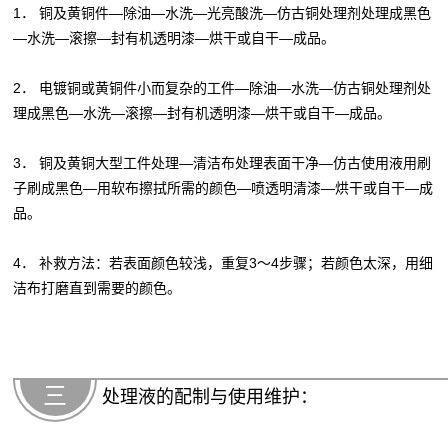
1． 铜及黄铜件—除油—水洗—光亮酸洗—仿古铜处理剂处理成黑色
—水洗—滚擦—封有机透明漆—烘干或自干—成品。
2． 电镀铜或黄铜件小而复杂的工件—除油—水洗—仿古铜处理剂处
理成黑色—水洗—滚擦—封有机透明漆—烘干或自干—成品。
3． 铜及黄铜大型工件处理—清洁布处理表面干净—仿古使用液用刷
子刷成黑色—用软布擦拭所需的颜色—喷透明清漆—烘干或自干—成
品。
4． 补救方法：若表面颜色较浅，重复3～4步骤；若颜色太深，用细
洁布打磨直到需要的颜色。
三
处理液的配制与使用维护：