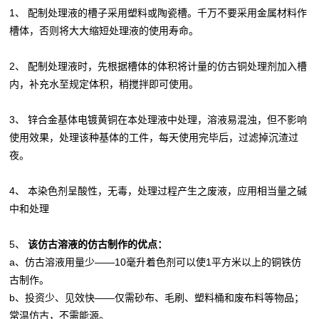
1、 配制处理液的槽子采用塑料或陶瓷槽。千万不要采用金属材料作
槽体，否则将大大缩短处理液的使用寿命。
2、 配制处理液时，先根据槽体的体积将计量的仿古铜处理剂加入槽
内，补充水至规定体积，稍搅拌即可使用。
3、 锌合金基体电镀黄铜在本处理液中处理，溶液易混浊，但不影响
使用效果，处理该种基体的工件，每天使用完毕后，过滤掉沉渣过
夜。
4、 本染色剂呈酸性，无毒，处理过程产生之废液，应用相当量之碱
中和处理
5、
该仿古溶液的仿古制作的优点：
a、仿古溶液用量少——10毫升着色剂可以使1平方米以上的铜铁仿
古制作。
b、投资少、见效快——仅需砂布、毛刷、塑料桶和废布料等物品；
常温仿古，不需能源。