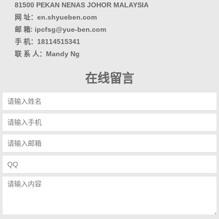
81500 PEKAN NENAS JOHOR MALAYSIA
网 址：en.shyueben.com
邮 箱: ipcfsg@yue-ben.com
手 机：18114515341
联 系 人：Mandy Ng
在线留言