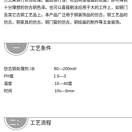
方式来进行修饰处理。最后进行浸、喷透明漆或蜡封表面，即可得到
十分理想的仿古铜色泽。也可以直接刷涂应用于大的工件上，如铜门
及其它古铜工艺品上。本产品广泛用于铜装饰品的仿古，铜工艺品的
仿古，铜家具的仿古，铜门窗的仿古，铜绘画的制作等五金装饰。
一
工艺条件
仿古铜处理剂 /水 80—200ml/l
PH值 1.5—3
温度 15—40度
时间 10s—6min
二：
工艺流程