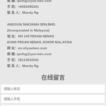
邮 箱: ipcfsg@yue-ben.com
手 机：+6593495341
联 系 人：Mandy Ng
ANGGUN SAKSAMA SDN.BHD.
(Incorporated in Malaysia)
地 址：DH 149 PEKAN NENAS
81500 PEKAN NENAS JOHOR MALAYSIA
网 址：en.shyueben.com
邮 箱: ipcfsg@yue-ben.com
手 机：18114515341
联 系 人：Mandy Ng
在线留言