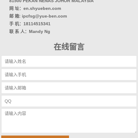
81500 PEKAN NENAS JOHOR MALAYSIA
网 址：en.shyueben.com
邮 箱: ipcfsg@yue-ben.com
手 机：18114515341
联 系 人：Mandy Ng
在线留言