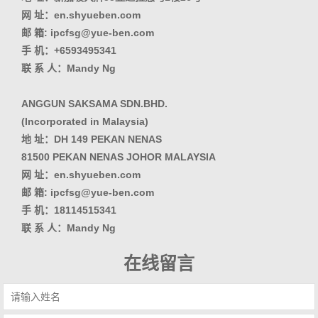
网 址：en.shyueben.com
邮 箱: ipcfsg@yue-ben.com
手 机：+6593495341
联 系 人：Mandy Ng
ANGGUN SAKSAMA SDN.BHD.
(Incorporated in Malaysia)
地 址：DH 149 PEKAN NENAS
81500 PEKAN NENAS JOHOR MALAYSIA
网 址：en.shyueben.com
邮 箱: ipcfsg@yue-ben.com
手 机：18114515341
联 系 人：Mandy Ng
在线留言