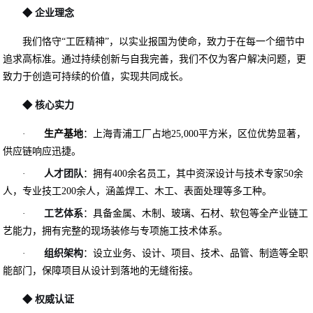
◆ 企业理念
我们恪守
工匠精神
，以实业报国为使命，致力于在每一个细节中
“
”
追求高标准。通过持续创新与自我完善，我们不仅为客户解决问题，更
致力于创造可持续的价值，实现共同成长。
◆
核心实力
：上海青浦工厂占地
平方米，区位优势显著，
·
生产基地
25,000
供应链响应迅捷。
：拥有
余名员工，其中资深设计与技术专家
余
·
人才团队
400
50
人，专业技工
余人，涵盖焊工、木工、表面处理等多工种。
200
：具备金属、木制、玻璃、石材、软包等全产业链工
·
工艺体系
艺能力，拥有完整的现场装修与专项施工技术体系。
：设立业务、设计、项目、技术、品管、制造等全职
·
组织架构
能部门，保障项目从设计到落地的无缝衔接。
◆
权威认证