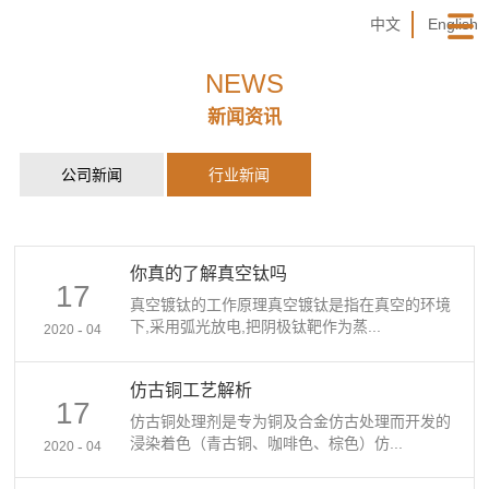
中文
English
NEWS
新闻资讯
公司新闻
行业新闻
你真的了解真空钛吗
17
真空镀钛的工作原理真空镀钛是指在真空的环境
下,采用弧光放电,把阴极钛靶作为蒸...
-
2020
04
仿古铜工艺解析
17
仿古铜处理剂是专为铜及合金仿古处理而开发的
浸染着色（青古铜、咖啡色、棕色）仿...
-
2020
04